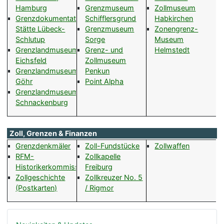
Hamburg
Grenzmuseum
Zollmuseum
Grenzdokumentations-
Schifflersgrund
Habkirchen
Stätte Lübeck-
Grenzmuseum
Zonengrenz-
Schlutup
Sorge
Museum
Grenzlandmuseum
Grenz- und
Helmstedt
Eichsfeld
Zollmuseum
Grenzlandmuseum
Penkun
Göhr
Point Alpha
Grenzlandmuseum
Schnackenburg
Zoll, Grenzen & Finanzen
Grenzdenkmäler
Zoll-Fundstücke
Zollwaffen
RFM-
Zollkapelle
Historikerkommission
Freiburg
Zollgeschichte
Zollkreuzer No. 5
(Postkarten)
/ Rigmor