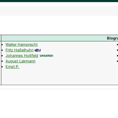
Biogr
Walter Hamprecht
Fritz Haßelhuhn
Johannes Hoßfeld
August Lakmann
Ernst P.