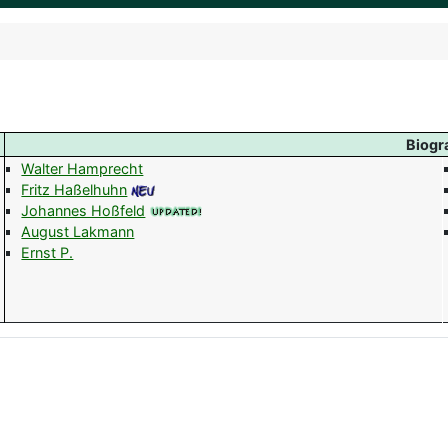
Biogr
Walter Hamprecht
Fritz Haßelhuhn
Johannes Hoßfeld
August Lakmann
Ernst P.