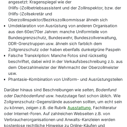
angesetzt: Kragenspiegel wie der
(Hilfs-)Zollbetriebsassistent und der Zollinspektor, bzw. der
(Hilfs-)Zollsekretär und
Oberzollinspektor/Bezirkszollkommissar ähneln sich
Umdeklaration von Ausrüstung von anderen Organisation
aus den 60er/70er Jahren: manche Uniformteile von
Bundesgrenzschutz, Bundeswehr, Bundeszollverwaltung,
DDR-Grenztruppen usw. ähneln sich farblich dem
Zollgrenzschutz oder haben ebenfalls dunkelgrüne Paspeln
Falsche Transkription: Manche Fotos sind rückseitig
beschriftet, dabei wird in der Verkaufsbeschreibung z.b. aus
dem Oberzahlmeister der Wehrmacht der Oberzollmeister
usw.
Phantasie-Kombination von Uniform- und Ausrüstungsteilen
Darüber hinaus sind Beschreibungen wie
selten, Bodenfund
oder Dachbodenfund
usw. heutzutage fast schon üblich. Wie
Zollgrenzschutz-Gegenstände aussehen sollten, um echt sein
zu können, zeigen z.B. die Rubrik
Ausstattung
, Fachliteratur
oder Internet-Foren. Auf zahlreichen Webseiten z.B. von
Verbraucherorganisationen und Anwalts-Kanzleien werden
kostenlose rechtliche Hinweise zu Online-Käufen und