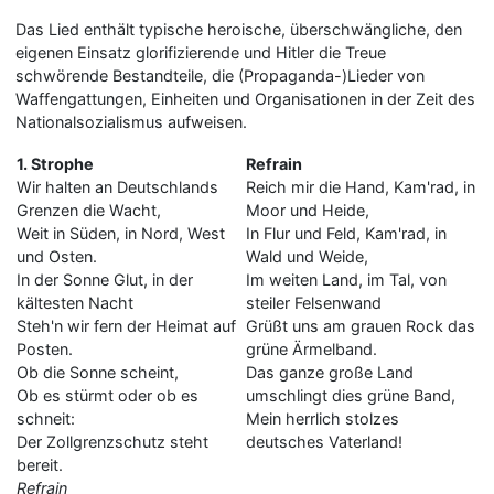
Das Lied enthält typische heroische, überschwängliche, den
eigenen Einsatz glorifizierende und Hitler die Treue
schwörende Bestandteile, die (Propaganda-)Lieder von
Waffengattungen, Einheiten und Organisationen in der Zeit des
Nationalsozialismus aufweisen.
1. Strophe
Refrain
Wir halten an Deutschlands
Reich mir die Hand, Kam'rad, in
Grenzen die Wacht,
Moor und Heide,
Weit in Süden, in Nord, West
In Flur und Feld, Kam'rad, in
und Osten.
Wald und Weide,
In der Sonne Glut, in der
Im weiten Land, im Tal, von
kältesten Nacht
steiler Felsenwand
Steh'n wir fern der Heimat auf
Grüßt uns am grauen Rock das
Posten.
grüne Ärmelband.
Ob die Sonne scheint,
Das ganze große Land
Ob es stürmt oder ob es
umschlingt dies grüne Band,
schneit:
Mein herrlich stolzes
Der Zollgrenzschutz steht
deutsches Vaterland!
bereit.
Refrain