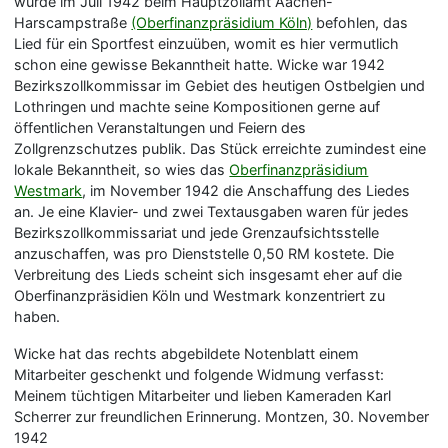
wurde im Juli 1942 beim Hauptzollamt Aachen-
Harscampstraße
(Oberfinanzpräsidium Köln)
befohlen, das
Lied für ein Sportfest einzuüben, womit es hier vermutlich
schon eine gewisse Bekanntheit hatte. Wicke war 1942
Bezirkszollkommissar im Gebiet des heutigen Ostbelgien und
Lothringen und machte seine Kompositionen gerne auf
öffentlichen Veranstaltungen und Feiern des
Zollgrenzschutzes publik. Das Stück erreichte zumindest eine
lokale Bekanntheit, so wies das
Oberfinanzpräsidium
Westmark
, im November 1942 die Anschaffung des Liedes
an. Je eine Klavier- und zwei Textausgaben waren für jedes
Bezirkszollkommissariat und jede Grenzaufsichtsstelle
anzuschaffen, was pro Dienststelle 0,50 RM kostete. Die
Verbreitung des Lieds scheint sich insgesamt eher auf die
Oberfinanzpräsidien Köln und Westmark konzentriert zu
haben.
Wicke hat das rechts abgebildete Notenblatt einem
Mitarbeiter geschenkt und folgende Widmung verfasst:
Meinem tüchtigen Mitarbeiter und lieben Kameraden Karl
Scherrer zur freundlichen Erinnerung. Montzen, 30. November
1942