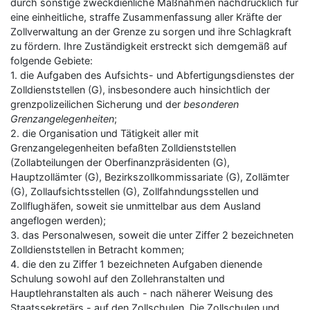
durch sonstige zweckdienliche Maßnahmen nachdrücklich für
eine einheitliche, straffe Zusammenfassung aller Kräfte der
Zollverwaltung an der Grenze zu sorgen und ihre Schlagkraft
zu fördern. Ihre Zuständigkeit erstreckt sich demgemäß auf
folgende Gebiete:
1. die Aufgaben des Aufsichts- und Abfertigungsdienstes der
Zolldienststellen (G), insbesondere auch hinsichtlich der
grenzpolizeilichen Sicherung und der
besonderen
Grenzangelegenheiten
;
2. die Organisation und Tätigkeit aller mit
Grenzangelegenheiten befaßten Zolldienststellen
(Zollabteilungen der Oberfinanzpräsidenten (G),
Hauptzollämter (G), Bezirkszollkommissariate (G), Zollämter
(G), Zollaufsichtsstellen (G), Zollfahndungsstellen und
Zollflughäfen, soweit sie unmittelbar aus dem Ausland
angeflogen werden);
3. das Personalwesen, soweit die unter Ziffer 2 bezeichneten
Zolldienststellen in Betracht kommen;
4. die den zu Ziffer 1 bezeichneten Aufgaben dienende
Schulung sowohl auf den Zollehranstalten und
Hauptlehranstalten als auch - nach näherer Weisung des
Staatssekretärs - auf den Zollschulen. Die Zollschulen und