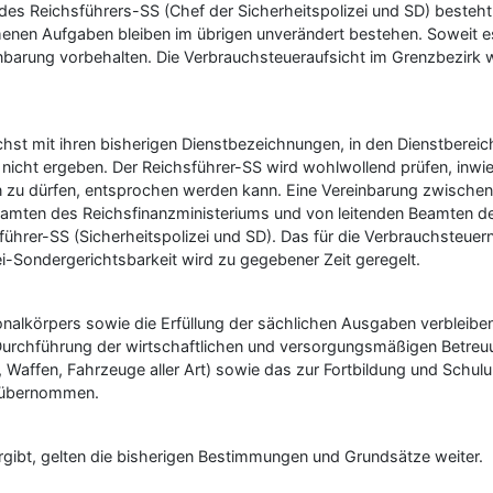
es Reichsführers-SS (Chef der Sicherheitspolizei und SD) besteht 
en Aufgaben bleiben im übrigen unverändert bestehen. Soweit es s
arung vorbehalten. Die Verbrauchsteueraufsicht im Grenzbezirk w
hst mit ihren bisherigen Dienstbezeichnungen, in den Dienstberei
tt nicht ergeben. Der Reichsführer-SS wird wohlwollend prüfen, in
en zu dürfen, entsprochen werden kann. Eine Vereinbarung zwischen
mten des Reichsfinanzministeriums und von leitenden Beamten des
rer-SS (Sicherheitspolizei und SD). Das für die Verbrauchsteuern 
ei-Sondergerichtsbarkeit wird zu gegebener Zeit geregelt.
nalkörpers sowie die Erfüllung der sächlichen Ausgaben verbleiben
urchführung der wirtschaftlichen und versorgungsmäßigen Betreuun
Waffen, Fahrzeuge aller Art) sowie das zur Fortbildung und Schul
D übernommen.
gibt, gelten die bisherigen Bestimmungen und Grundsätze weiter.