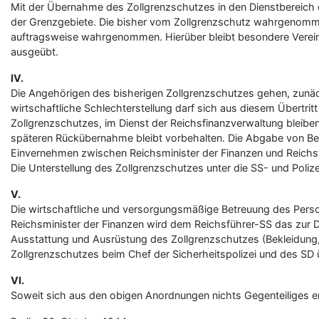
Mit der Übernahme des Zollgrenzschutzes in den Dienstbereich d
der Grenzgebiete. Die bisher vom Zollgrenzschutz wahrgenommen
auftragsweise wahrgenommen. Hierüber bleibt besondere Vereinb
ausgeübt.
IV.
Die Angehörigen des bisherigen Zollgrenzschutzes gehen, zunäc
wirtschaftliche Schlechterstellung darf sich aus diesem Übertri
Zollgrenzschutzes, im Dienst der Reichsfinanzverwaltung bleib
späteren Rückübernahme bleibt vorbehalten. Die Abgabe von Bea
Einvernehmen zwischen Reichsminister der Finanzen und Reichsfüh
Die Unterstellung des Zollgrenzschutzes unter die SS- und Poliz
V.
Die wirtschaftliche und versorgungsmäßige Betreuung des Perso
Reichsminister der Finanzen wird dem Reichsführer-SS das zur D
Ausstattung und Ausrüstung des Zollgrenzschutzes (Bekleidung, 
Zollgrenzschutzes beim Chef der Sicherheitspolizei und des S
VI.
Soweit sich aus den obigen Anordnungen nichts Gegenteiliges er