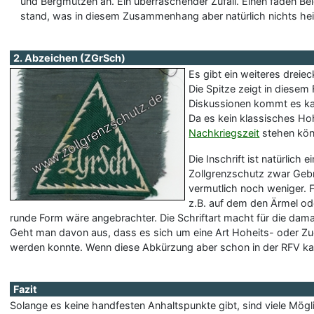
und Bergmützen an. Ein überraschender Zufall. Einen faden Be
stand, was in diesem Zusammenhang aber natürlich nichts he
2. Abzeichen (ZGrSch)
Es gibt ein weiteres drei
Die Spitze zeigt in diesem 
Diskussionen kommt es kaum
Da es kein klassisches Hohe
Nachkriegszeit
stehen kön
Die Inschrift ist natürlich
Zollgrenzschutz zwar Gebr
vermutlich noch weniger. 
z.B. auf dem den Ärmel od
runde Form wäre angebrachter. Die Schriftart macht für die dama
Geht man davon aus, dass es sich um eine Art Hoheits- oder Zug
werden konnte. Wenn diese Abkürzung aber schon in der RFV kaum
Fazit
Solange es keine handfesten Anhaltspunkte gibt, sind viele Mög