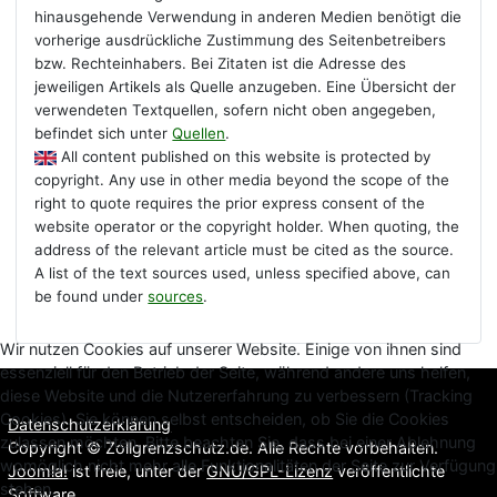
hinausgehende Verwendung in anderen Medien benötigt die
vorherige ausdrückliche Zustimmung des Seitenbetreibers
bzw. Rechteinhabers. Bei Zitaten ist die Adresse des
jeweiligen Artikels als Quelle anzugeben. Eine Übersicht der
verwendeten Textquellen, sofern nicht oben angegeben,
befindet sich unter
Quellen
.
All content published on this website is protected by
copyright. Any use in other media beyond the scope of the
right to quote requires the prior express consent of the
website operator or the copyright holder. When quoting, the
address of the relevant article must be cited as the source.
A list of the text sources used, unless specified above, can
be found under
sources
.
Wir nutzen Cookies auf unserer Website. Einige von ihnen sind
essenziell für den Betrieb der Seite, während andere uns helfen,
diese Website und die Nutzererfahrung zu verbessern (Tracking
Cookies). Sie können selbst entscheiden, ob Sie die Cookies
Datenschutzerklärung
zulassen möchten. Bitte beachten Sie, dass bei einer Ablehnung
Copyright © Zollgrenzschutz.de. Alle Rechte vorbehalten.
womöglich nicht mehr alle Funktionalitäten der Seite zur Verfügung
Joomla!
ist freie, unter der
GNU/GPL-Lizenz
veröffentlichte
stehen.
Software.