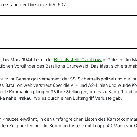
unterstand der Division z.b.V. 602
, bis März 1944 Leiter der
Befehlsstelle Czortkow
in Galizien. Im M
lichen Vorgänger des Bataillons Grunewald. Das lässt sich erstma
.
utz im Generalgouvernement der SS-Sicherheitspolizei und nur im 
 Bataillon weit verstreut über die A1- und A2-Linien und wurde Ko
en die Kompanien plangemäß ihre Stellungen, ob es zu Kampfhandlung
ka nahe Krakau, wo es durch einen Luftangriff Verluste gab.
Roten Kreuzes erwähnt, in den umfangreichen Listen des Kampfkom
u den Zeitpunkten nur die Kommandostelle mit knapp 40 Mann vor Ort