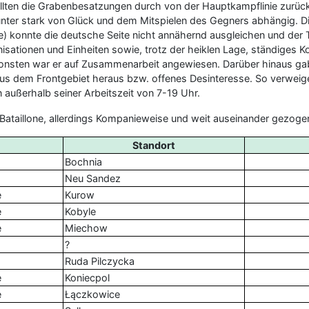
ollten die Grabenbesatzungen durch von der Hauptkampflinie zur
tunter stark von Glück und dem Mitspielen des Gegners abhängig. D
ge) konnte die deutsche Seite nicht annähernd ausgleichen und der T
sationen und Einheiten sowie, trotz der heiklen Lage, ständiges K
 ansonsten war er auf Zusammenarbeit angewiesen. Darüber hinaus ga
em Frontgebiet heraus bzw. offenes Desinteresse. So verweigert
außerhalb seiner Arbeitszeit von 7-19 Uhr.
ataillone, allerdings Kompanieweise und weit auseinander gezogen
Standort
Bochnia
e
Neu Sandez
e
Kurow
e
Kobyle
e
Miechow
?
e
Ruda Pilczycka
e
Koniecpol
e
Łączkowice