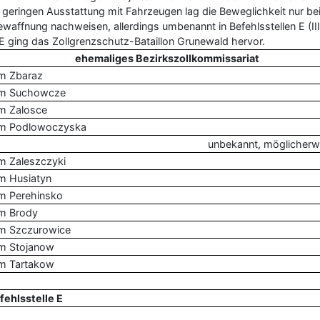
ringen Ausstattung mit Fahrzeugen lag die Beweglichkeit nur bei 4
ffnung nachweisen, allerdings umbenannt in Befehlsstellen E (III.
. E ging das Zollgrenzschutz-Bataillon Grunewald hervor.
ehemaliges Bezirkszollkommissariat
m Zbaraz
m Suchowcze
m Zalosce
m Podlowoczyska
unbekannt, möglicherwe
 Zaleszczyki
m Husiatyn
m Perehinsko
m Brody
m Szczurowice
m Stojanow
m Tartakow
fehlsstelle E