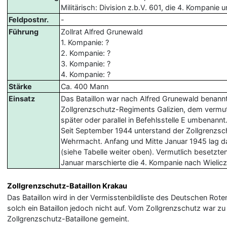
Militärisch: Division z.b.V. 601, die 4. Kompanie 
Feldpostnr.
-
Führung
Zollrat Alfred Grunewald
1. Kompanie: ?
2. Kompanie: ?
3. Kompanie: ?
4. Kompanie: ?
Stärke
Ca. 400 Mann
Einsatz
Das Bataillon war nach Alfred Grunewald benannt
Zollgrenzschutz-Regiments Galizien, dem vermut
später oder parallel in Befehlsstelle E umbenannt
Seit September 1944 unterstand der Zollgrenzsch
Wehrmacht. Anfang und Mitte Januar 1945 lag das
(siehe Tabelle weiter oben). Vermutlich besetzt
Januar marschierte die 4. Kompanie nach Wielicz
Zollgrenzschutz-Bataillon Krakau
Das Bataillon wird in der Vermisstenbildliste des Deutschen 
solch ein Bataillon jedoch nicht auf. Vom Zollgrenzschutz war z
Zollgrenzschutz-Bataillone gemeint.