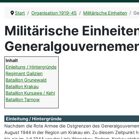
Start
Organisation 1919-45
Militärische Einheiten
Ge
Militärische Einheit
Generalgouverneme
Inhalt
Einleitung / Hintergründe
Regiment Galizien
Bataillon Grunewald
Bataillon Krakau
Bataillon Kursawe / Kehl
Bataillon Tarnow
Einleitung / Hintergründe
Nachdem die Rote Armee die Ostgrenzen des Generalgouverneme
August 1944 in der Region um Krakau ein. Zu diesem Zeitpunkt
bis sie im Juli 1944 vor der Linie Warschau-Radom-Krakau steh