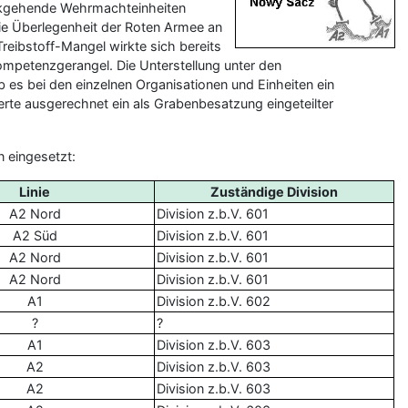
ückgehende Wehrmachteinheiten
ie Überlegenheit der Roten Armee an
reibstoff-Mangel wirkte sich bereits
ompetenzgerangel. Die Unterstellung unter den
b es bei den einzelnen Organisationen und Einheiten ein
e ausgerechnet ein als Grabenbesatzung eingeteilter
 eingesetzt:
Linie
Zuständige Division
A2 Nord
Division z.b.V. 601
A2 Süd
Division z.b.V. 601
A2 Nord
Division z.b.V. 601
A2 Nord
Division z.b.V. 601
A1
Division z.b.V. 602
?
?
A1
Division z.b.V. 603
A2
Division z.b.V. 603
A2
Division z.b.V. 603