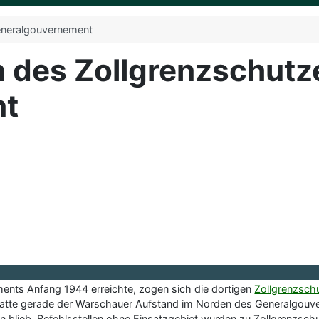
neralgouvernement
en des Zollgrenzschutz
nt
nts Anfang 1944 erreichte, zogen sich die dortigen
Zollgrenzschu
 hatte gerade der Warschauer Aufstand im Norden des Generalgou
en blieb. Befehlsstellen ohne Einsatzgebiet wurden zu Zollgrenzs