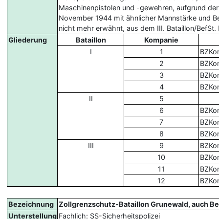
Maschinenpistolen und -gewehren, aufgrund der ge
November 1944 mit ähnlicher Mannstärke und Bewa
nicht mehr erwähnt, aus dem III. Bataillon/BefSt
Gliederung
Bataillon
Kompanie
I
1
BZKo
2
BZKo
3
BZKo
4
BZKo
II
5
6
BZKom
7
BZKo
8
BZKo
III
9
BZKo
10
BZKo
11
BZKo
12
BZKo
Bezeichnung
Zollgrenzschutz-Bataillon Grunewald, auch Be
Unterstellung
Fachlich: SS-Sicherheitspolizei