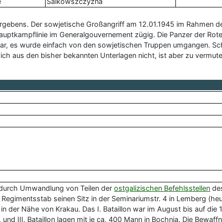
e
Salkowszczyzna
vergebens. Der sowjetische Großangriff am 12.01.1945 im Rahmen 
ptkampflinie im Generalgouvernement zügig. Die Panzer der Roten 
ar, es wurde einfach von den sowjetischen Truppen umgangen. Sch
sich aus den bisher bekannten Unterlagen nicht, ist aber zu vermute
 durch Umwandlung von Teilen der
ostgalizischen Befehlsstellen
des
r Regimentsstab seinen Sitz in der Seminariumstr. 4 in Lemberg (he
 der Nähe von Krakau. Das I. Bataillon war im August bis auf die
 und III. Bataillon lagen mit je ca. 400 Mann in Bochnia. Die Bew