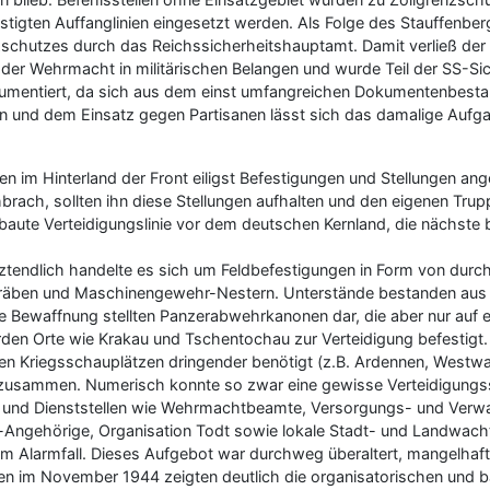
stigten Auffanglinien eingesetzt werden. Als Folge des Stauffenberg
zschutzes durch das Reichssicherheitshauptamt. Damit verließ der
der Wehrmacht in militärischen Belangen und wurde Teil der SS-Sic
dokumentiert, da sich aus dem einst umfangreichen Dokumentenbes
zen und dem Einsatz gegen Partisanen lässt sich das damalige Au
m Hinterland der Front eiligst Befestigungen und Stellungen ang
hbrach, sollten ihn diese Stellungen aufhalten und den eigenen Trup
aute Verteidigungslinie vor dem deutschen Kernland, die nächste bef
tztendlich handelte es sich um Feldbefestigungen in Form von du
ergräben und Maschinengewehr-Nestern. Unterstände bestanden aus
te Bewaffnung stellten Panzerabwehrkanonen dar, die aber nur au
wurden Orte wie Krakau und Tschentochau zur Verteidigung befestigt
n Kriegsschauplätzen dringender benötigt (z.B. Ardennen, Westwall
 zusammen. Numerisch konnte so zwar eine gewisse Verteidigungss
n und Dienststellen wie Wehrmachtbeamte, Versorgungs- und Verwa
en-Angehörige, Organisation Todt sowie lokale Stadt- und Landwach
im Alarmfall. Dieses Aufgebot war durchweg überaltert, mangelhaft
en im November 1944 zeigten deutlich die organisatorischen und b