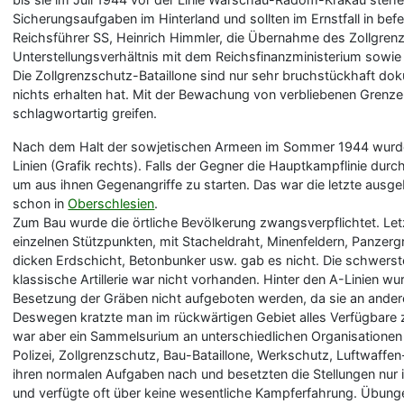
Sicherungsaufgaben im Hinterland und sollten im Ernstfall in befe
Reichsführer SS, Heinrich Himmler, die Übernahme des Zollgren
Unterstellungsverhältnis mit dem Reichsfinanzministerium sowie 
Die Zollgrenzschutz-Bataillone sind nur sehr bruchstückhaft 
nichts erhalten hat. Mit der Bewachung von verbliebenen Gren
schlagwortartig greifen.
Nach dem Halt der sowjetischen Armeen im Sommer 1944 wurden i
Linien (Grafik rechts). Falls der Gegner die Hauptkampflinie durc
um aus ihnen Gegenangriffe zu starten. Das war die letzte ausgeb
schon in
Oberschlesien
.
Zum Bau wurde die örtliche Bevölkerung zwangsverpflichtet. Le
einzelnen Stützpunkten, mit Stacheldraht, Minenfeldern, Panz
dicken Erdschicht, Betonbunker usw. gab es nicht. Die schwers
klassische Artillerie war nicht vorhanden. Hinter den A-Linien 
Besetzung der Gräben nicht aufgeboten werden, da sie an andere
Deswegen kratzte man im rückwärtigen Gebiet alles Verfügbare
war aber ein Sammelsurium an unterschiedlichen Organisatione
Polizei, Zollgrenzschutz, Bau-Bataillone, Werkschutz, Luftwaff
ihren normalen Aufgaben nach und besetzten die Stellungen nur 
und verfügte oft über keine wesentliche Kampferfahrung. Übung