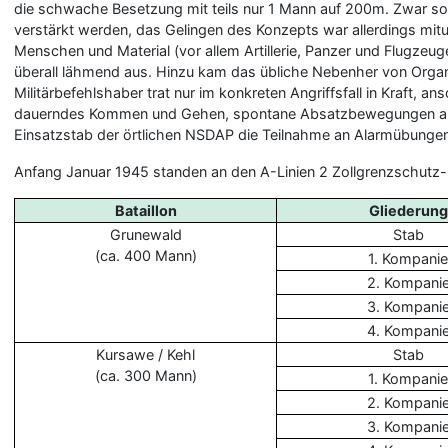
die schwache Besetzung mit teils nur 1 Mann auf 200m. Zwar s
verstärkt werden, das Gelingen des Konzepts war allerdings mi
Menschen und Material (vor allem Artillerie, Panzer und Flugzeu
überall lähmend aus. Hinzu kam das übliche Nebenher von Organi
Militärbefehlshaber trat nur im konkreten Angriffsfall in Kraft,
dauerndes Kommen und Gehen, spontane Absatzbewegungen aus d
Einsatzstab der örtlichen NSDAP die Teilnahme an Alarmübungen 
Anfang Januar 1945 standen an den A-Linien 2 Zollgrenzschutz-B
Bataillon
Gliederung
Grunewald
Stab
(ca. 400 Mann)
1. Kompani
2. Kompani
3. Kompani
4. Kompani
Kursawe / Kehl
Stab
(ca. 300 Mann)
1. Kompani
2. Kompani
3. Kompani