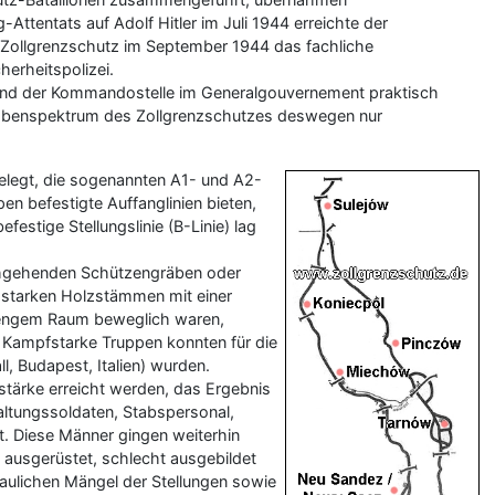
-Attentats auf Adolf Hitler im Juli 1944 erreichte der
 Zollgrenzschutz im September 1944 das fachliche
herheitspolizei.
tand der Kommandostelle im Generalgouvernement praktisch
fgabenspektrum des Zollgrenzschutzes deswegen nur
elegt, die sogenannten A1- und A2-
pen befestigte Auffanglinien bieten,
estige Stellungslinie (B-Linie) lag
rchgehenden Schützengräben oder
 starken Holzstämmen mit einer
f engem Raum beweglich waren,
. Kampfstarke Truppen konnten für die
, Budapest, Italien) wurden.
tärke erreicht werden, das Ergebnis
ltungssoldaten, Stabspersonal,
t. Diese Männer gingen weiterhin
 ausgerüstet, schlecht ausgebildet
aulichen Mängel der Stellungen sowie