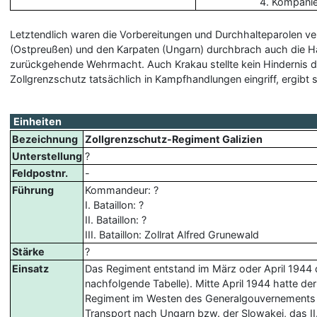
4. Kompani
Letztendlich waren die Vorbereitungen und Durchhalteparolen 
(Ostpreußen) und den Karpaten (Ungarn) durchbrach auch die Hau
zurückgehende Wehrmacht. Auch Krakau stellte kein Hindernis d
Zollgrenzschutz tatsächlich in Kampfhandlungen eingriff, ergibt 
Einheiten
Bezeichnung
Zollgrenzschutz-Regiment Galizien
Unterstellung
?
Feldpostnr.
-
Führung
Kommandeur: ?
I. Bataillon: ?
II. Bataillon: ?
III. Bataillon: Zollrat Alfred Grunewald
Stärke
?
Einsatz
Das Regiment entstand im März oder April 1944
nachfolgende Tabelle). Mitte April 1944 hatte de
Regiment im Westen des Generalgouvernements in
Transport nach Ungarn bzw. der Slowakei, das II.