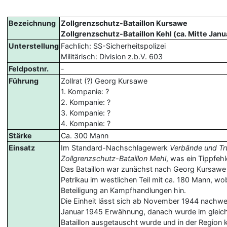
Bezeichnung
Zollgrenzschutz-Bataillon Kursawe
Zollgrenzschutz-Bataillon Kehl (ca. Mitte Jan
Unterstellung
Fachlich: SS-Sicherheitspolizei
Militärisch: Division z.b.V. 603
Feldpostnr.
-
Führung
Zollrat (?) Georg Kursawe
1. Kompanie: ?
2. Kompanie: ?
3. Kompanie: ?
4. Kompanie: ?
Stärke
Ca. 300 Mann
Einsatz
Im Standard-Nachschlagewerk
Verbände und Tr
Zollgrenzschutz-Bataillon Mehl
, was ein Tippfehle
Das Bataillon war zunächst nach Georg Kursawe
Petrikau im westlichen Teil mit ca. 180 Mann, wo
Beteiligung an Kampfhandlungen hin.
Die Einheit lässt sich ab November 1944 nachweis
Januar 1945 Erwähnung, danach wurde im gleiche
Bataillon ausgetauscht wurde und in der Region