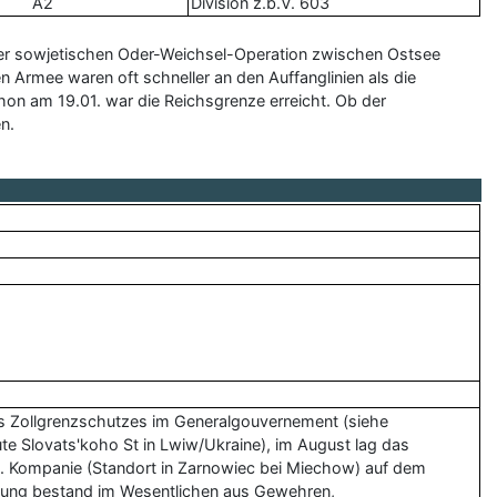
A2
Division z.b.V. 603
der sowjetischen Oder-Weichsel-Operation zwischen Ostsee
Armee waren oft schneller an den Auffanglinien als die
on am 19.01. war die Reichsgrenze erreicht. Ob der
n.
 Zollgrenzschutzes im Generalgouvernement (siehe
ute Slovats'koho St in Lwiw/Ukraine), im August lag das
 1. Kompanie (Standort in Zarnowiec bei Miechow) auf dem
affnung bestand im Wesentlichen aus Gewehren,