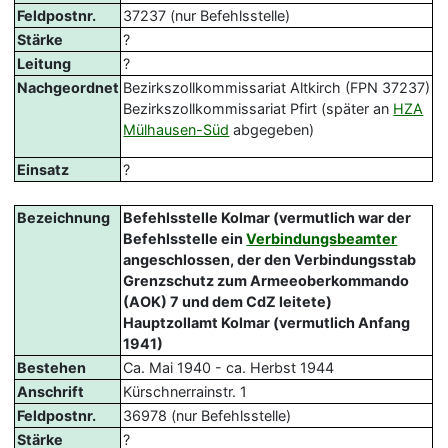
Feldpostnr.
37237 (nur Befehlsstelle)
Stärke
?
Leitung
?
Nachgeordnet
Bezirkszollkommissariat Altkirch (FPN 37237)
Bezirkszollkommissariat Pfirt (später an
HZA
Mülhausen-Süd
abgegeben)
Einsatz
?
Bezeichnung
Befehlsstelle Kolmar (vermutlich war der
Befehlsstelle ein
Verbindungsbeamter
angeschlossen, der den Verbindungsstab
Grenzschutz zum Armeeoberkommando
(AOK) 7 und dem CdZ leitete)
Hauptzollamt Kolmar (vermutlich Anfang
1941)
Bestehen
Ca. Mai 1940 - ca. Herbst 1944
Anschrift
Kürschnerrainstr. 1
Feldpostnr.
36978 (nur Befehlsstelle)
Stärke
?