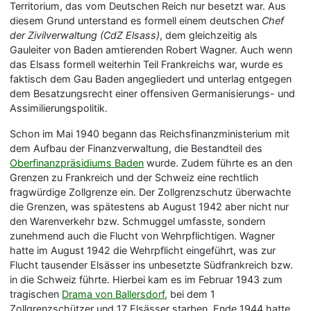
Territorium, das vom Deutschen Reich nur besetzt war. Aus
diesem Grund unterstand es formell einem deutschen
Chef
der Zivilverwaltung (CdZ Elsass)
, dem gleichzeitig als
Gauleiter von Baden amtierenden Robert Wagner. Auch wenn
das Elsass formell weiterhin Teil Frankreichs war, wurde es
faktisch dem Gau Baden angegliedert und unterlag entgegen
dem Besatzungsrecht einer offensiven Germanisierungs- und
Assimilierungspolitik.
Schon im Mai 1940 begann das Reichsfinanzministerium mit
dem Aufbau der Finanzverwaltung, die Bestandteil des
Oberfinanzpräsidiums Baden
wurde. Zudem führte es an den
Grenzen zu Frankreich und der Schweiz eine rechtlich
fragwürdige Zollgrenze ein. Der Zollgrenzschutz überwachte
die Grenzen, was spätestens ab August 1942 aber nicht nur
den Warenverkehr bzw. Schmuggel umfasste, sondern
zunehmend auch die Flucht von Wehrpflichtigen. Wagner
hatte im August 1942 die Wehrpflicht eingeführt, was zur
Flucht tausender Elsässer ins unbesetzte Südfrankreich bzw.
in die Schweiz führte. Hierbei kam es im Februar 1943 zum
tragischen
Drama von Ballersdorf
, bei dem 1
Zollgrenzschützer und 17 Elsässer starben. Ende 1944 hatte