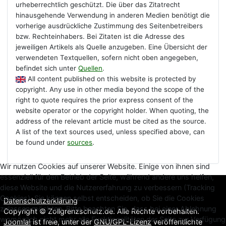
urheberrechtlich geschützt. Die über das Zitatrecht
hinausgehende Verwendung in anderen Medien benötigt die
vorherige ausdrückliche Zustimmung des Seitenbetreibers
bzw. Rechteinhabers. Bei Zitaten ist die Adresse des
jeweiligen Artikels als Quelle anzugeben. Eine Übersicht der
verwendeten Textquellen, sofern nicht oben angegeben,
befindet sich unter
Quellen
.
All content published on this website is protected by
copyright. Any use in other media beyond the scope of the
right to quote requires the prior express consent of the
website operator or the copyright holder. When quoting, the
address of the relevant article must be cited as the source.
A list of the text sources used, unless specified above, can
be found under
sources
.
Wir nutzen Cookies auf unserer Website. Einige von ihnen sind
essenziell für den Betrieb der Seite, während andere uns helfen,
diese Website und die Nutzererfahrung zu verbessern (Tracking
Cookies). Sie können selbst entscheiden, ob Sie die Cookies
Datenschutzerklärung
zulassen möchten. Bitte beachten Sie, dass bei einer Ablehnung
Copyright © Zollgrenzschutz.de. Alle Rechte vorbehalten.
womöglich nicht mehr alle Funktionalitäten der Seite zur Verfügung
Joomla!
ist freie, unter der
GNU/GPL-Lizenz
veröffentlichte