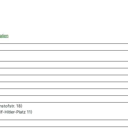
alien
stofstr. 18)
f-Hitler-Platz 11)