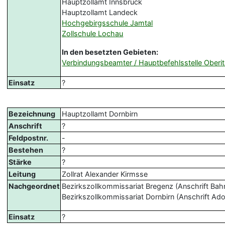
Hauptzollamt Innsbruck
Hauptzollamt Landeck
Hochgebirgsschule Jamtal
Zollschule Lochau
In den besetzten Gebieten:
Verbindungsbeamter / Hauptbefehlsstelle Oberit
Einsatz
?
Bezeichnung
Hauptzollamt Dornbirn
Anschrift
?
Feldpostnr.
-
Bestehen
?
Stärke
?
Leitung
Zollrat Alexander Kirmsse
Nachgeordnet
Bezirkszollkommissariat Bregenz (Anschrift Bahn
Bezirkszollkommissariat Dornbirn (Anschrift Adol
Einsatz
?