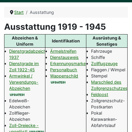
Start
Ausstattung
Ausstattung 1919 - 1945
Abzeichen &
Ausrüstung &
Identifikation
Uniform
Sonstiges
Dienstgradabzeichen
Ärmelstreifen
Fahrzeuge
1937
Dienstausweis
Schiffe
Dienstgrade im
Erkennungsmarke
Zollflugzeuge
Zoll 1922-45
Personalbuch
Flaggen / Wimpel
Armwinkel /
Wappenschild
Stempel
Verwendungs-
Marschlied des
Abzeichen
Zollgrenzschutzes
Feldpost
Edelweiß-
Zollgrenzschutz-
Abzeichen
Postkarten
Zollflieger-
Pokal
Abzeichen
Karawanken-
Zoll-Dreiecke -
Abfahrtslauf
ungelöst!