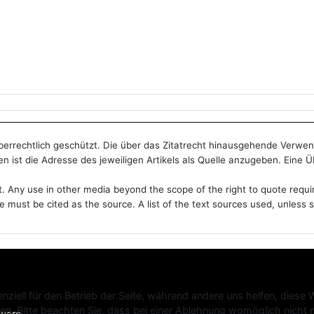
heberrechtlich geschützt. Die über das Zitatrecht hinausgehende Verwe
n ist die Adresse des jeweiligen Artikels als Quelle anzugeben. Eine 
t. Any use in other media beyond the scope of the right to quote requi
le must be cited as the source. A list of the text sources used, unles
nziell für den Betrieb der Seite, während andere uns helfen, diese
n. Bitte beachten Sie, dass bei einer Ablehnung womöglich nicht me
tware.