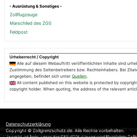
- Ausrüstung & Sonstiges -
Zollflugzeuge
Marschlied des ZGS
Feldpost
Urheberrecht / Copyright
Alle auf diesem Webauftritt veröffentlichten Inhalte sind ur
Zustimmung des Seitenbetreibers bzw. Rechteinhabers. Bei Zitate
angegeben, befindet sich unter
Quellen
.
All content published on this website is protected by copyrigh
copyright holder. When quoting, the address of the relevant artic
Datenschutzerklärung
Wir nutzen Cookies auf unserer Website. Einige von ihnen sind esse
Copyright © Zollgrenzschutz.de. Alle Rechte vorbehalten.
Sie können selbst entscheiden, ob Sie die Cookies zulassen möchte
Joomla!
ist freie, unter der
GNU/GPL-Lizenz
veröffentlichte Sof