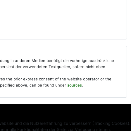
ndung in anderen Medien benötigt die vorherige ausdrückliche
Übersicht der verwendeten Textquellen, sofern nicht oben
res the prior express consent of the website operator or the
s specified above, can be found under
sources
.
 Website und die Nutzererfahrung zu verbessern (Tracking Cookies).
hr alle Funktionalitäten der Seite zur Verfügung stehen.