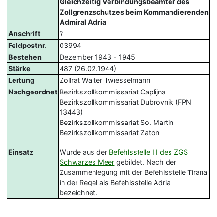
Gleichzeitig Verbindungsbeamter des
Zollgrenzschutzes beim Kommandierenden
Admiral Adria
Anschrift
?
Feldpostnr.
03994
Bestehen
Dezember 1943 - 1945
Stärke
487 (26.02.1944)
Leitung
Zollrat Walter Twiesselmann
Nachgeordnet
Bezirkszollkommissariat Caplijna
Bezirkszollkommissariat Dubrovnik (FPN
13443)
Bezirkszollkommissariat So. Martin
Bezirkszollkommissariat Zaton
Einsatz
Wurde aus der
Befehlsstelle III des ZGS
Schwarzes Meer
gebildet. Nach der
Zusammenlegung mit der Befehlsstelle Tirana
in der Regel als Befehlsstelle Adria
bezeichnet.