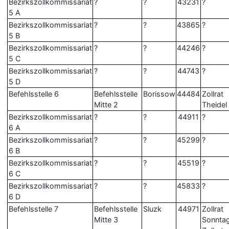
Bezirkszollkommissariat
?
?
43231
?
5 A
Bezirkszollkommissariat
?
?
43865
?
5 B
Bezirkszollkommissariat
?
?
44246
?
5 C
Bezirkszollkommissariat
?
?
44743
?
5 D
Befehlsstelle 6
Befehlsstelle
Borissow
44484
Zollrat
Mitte 2
Theidel
Bezirkszollkommissariat
?
?
44911
?
6 A
Bezirkszollkommissariat
?
?
45299
?
6 B
Bezirkszollkommissariat
?
?
45519
?
6 C
Bezirkszollkommissariat
?
?
45833
?
6 D
Befehlsstelle 7
Befehlsstelle
Sluzk
44971
Zollrat
Mitte 3
Sonntag