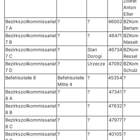
Zollrat
Anton
Eßer
Bezirkszollkommissariat
?
?
46002
BZKom
7 A
Bertam
Bezirkszollkommissariat
?
?
46471
BZKom
7 B
Nieselt
Bezirkszollkommissariat
?
Stari
46734
BZKom
7 C
Dorogi
Ressel
Bezirkszollkommissariat
?
Urzecze
47092
BZKom
7 D
Schulz
Befehlsstelle 8
Befehlsstelle
?
45354
?
Mitte 4
Bezirkszollkommissariat
?
?
47341
?
8 A
Bezirkszollkommissariat
?
?
47632
?
8 B
Bezirkszollkommissariat
?
?
47977
?
8 C
Bezirkszollkommissariat
?
?
40105
?