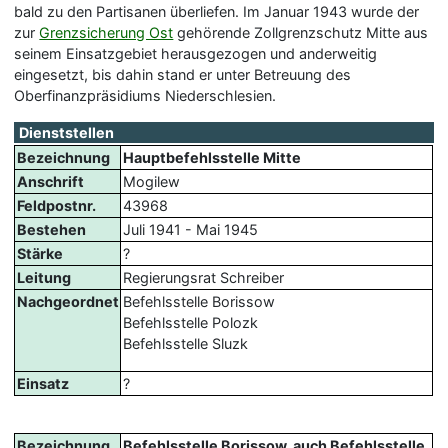
bald zu den Partisanen überliefen. Im Januar 1943 wurde der
zur
Grenzsicherung Ost
gehörende Zollgrenzschutz Mitte aus
seinem Einsatzgebiet herausgezogen und anderweitig
eingesetzt, bis dahin stand er unter Betreuung des
Oberfinanzpräsidiums Niederschlesien.
Dienststellen
Bezeichnung
Hauptbefehlsstelle Mitte
Anschrift
Mogilew
Feldpostnr.
43968
Bestehen
Juli 1941 - Mai 1945
Stärke
?
Leitung
Regierungsrat Schreiber
Nachgeordnet
Befehlsstelle Borissow
Befehlsstelle Polozk
Befehlsstelle Sluzk
Einsatz
?
Bezeichnung
Befehlsstelle Borissow, auch Befehlsstelle