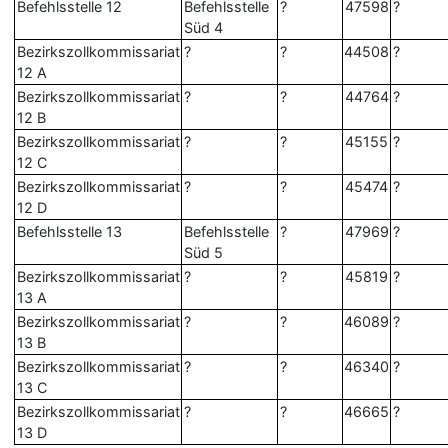
Befehlsstelle 12
Befehlsstelle
?
47598
?
Süd 4
Bezirkszollkommissariat
?
?
44508
?
12 A
Bezirkszollkommissariat
?
?
44764
?
12 B
Bezirkszollkommissariat
?
?
45155
?
12 C
Bezirkszollkommissariat
?
?
45474
?
12 D
Befehlsstelle 13
Befehlsstelle
?
47969
?
Süd 5
Bezirkszollkommissariat
?
?
45819
?
13 A
Bezirkszollkommissariat
?
?
46089
?
13 B
Bezirkszollkommissariat
?
?
46340
?
13 C
Bezirkszollkommissariat
?
?
46665
?
13 D