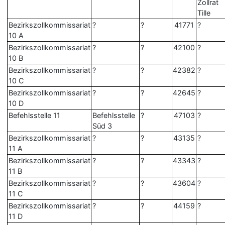
Zollrat
Tille
Bezirkszollkommissariat
?
?
41771
?
10 A
Bezirkszollkommissariat
?
?
42100
?
10 B
Bezirkszollkommissariat
?
?
42382
?
10 C
Bezirkszollkommissariat
?
?
42645
?
10 D
Befehlsstelle 11
Befehlsstelle
?
47103
?
Süd 3
Bezirkszollkommissariat
?
?
43135
?
11 A
Bezirkszollkommissariat
?
?
43343
?
11 B
Bezirkszollkommissariat
?
?
43604
?
11 C
Bezirkszollkommissariat
?
?
44159
?
11 D