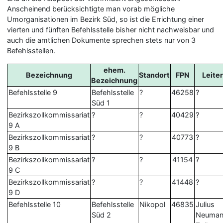
Anscheinend berücksichtigte man vorab mögliche
Umorganisationen im Bezirk Süd, so ist die Errichtung einer
vierten und fünften Befehlsstelle bisher nicht nachweisbar und
auch die amtlichen Dokumente sprechen stets nur von 3
Befehlsstellen.
ehem.
Bezeichnung
Standort
FPN
Leiter
Bezeichnung
Befehlsstelle 9
Befehlsstelle
?
46258
?
Süd 1
Bezirkszollkommissariat
?
?
40429
?
9 A
Bezirkszollkommissariat
?
?
40773
?
9 B
Bezirkszollkommissariat
?
?
41154
?
9 C
Bezirkszollkommissariat
?
?
41448
?
9 D
Befehlsstelle 10
Befehlsstelle
Nikopol
46835
Julius
Süd 2
Neuman