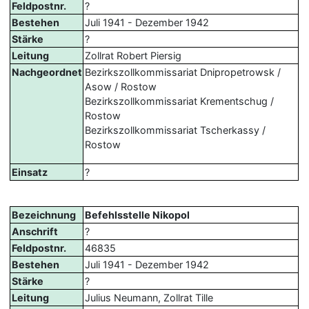
Feldpostnr.
?
Bestehen
Juli 1941 - Dezember 1942
Stärke
?
Leitung
Zollrat Robert Piersig
Nachgeordnet
Bezirkszollkommissariat Dnipropetrowsk /
Asow / Rostow
Bezirkszollkommissariat Krementschug /
Rostow
Bezirkszollkommissariat Tscherkassy /
Rostow
Einsatz
?
Bezeichnung
Befehlsstelle Nikopol
Anschrift
?
Feldpostnr.
46835
Bestehen
Juli 1941 - Dezember 1942
Stärke
?
Leitung
Julius Neumann, Zollrat Tille