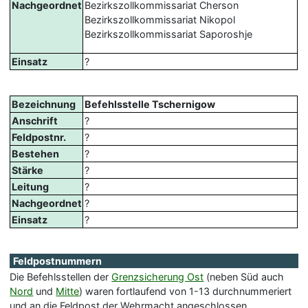
Nachgeordnet
Bezirkszollkommissariat Cherson
Bezirkszollkommissariat Nikopol
Bezirkszollkommissariat Saporoshje
Einsatz
?
Bezeichnung
Befehlsstelle Tschernigow
Anschrift
?
Feldpostnr.
?
Bestehen
?
Stärke
?
Leitung
?
Nachgeordnet
?
Einsatz
?
Feldpostnummern
Die Befehlsstellen der
Grenzsicherung Ost
(neben Süd auch
Nord
und
Mitte
) waren fortlaufend von 1-13 durchnummeriert
und an die Feldpost der Wehrmacht angeschlossen.