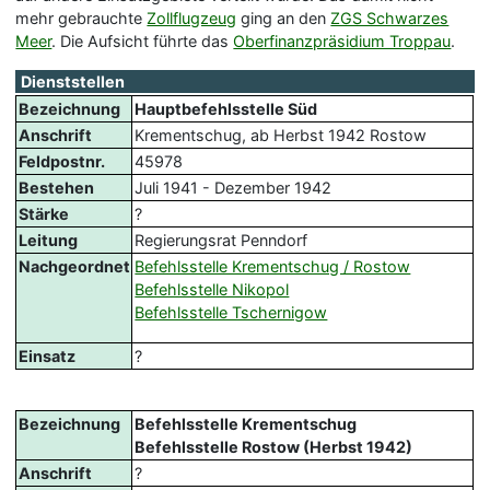
mehr gebrauchte
Zollflugzeug
ging an den
ZGS Schwarzes
Meer
. Die Aufsicht führte das
Oberfinanzpräsidium Troppau
.
Dienststellen
Bezeichnung
Hauptbefehlsstelle Süd
Anschrift
Krementschug, ab Herbst 1942 Rostow
Feldpostnr.
45978
Bestehen
Juli 1941 - Dezember 1942
Stärke
?
Leitung
Regierungsrat Penndorf
Nachgeordnet
Befehlsstelle Krementschug / Rostow
Befehlsstelle Nikopol
Befehlsstelle Tschernigow
Einsatz
?
Bezeichnung
Befehlsstelle Krementschug
Befehlsstelle Rostow (Herbst 1942)
Anschrift
?