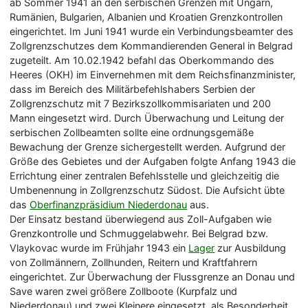
ab Sommer 1941 an den serbischen Grenzen mit Ungarn,
Rumänien, Bulgarien, Albanien und Kroatien Grenzkontrollen
eingerichtet. Im Juni 1941 wurde ein Verbindungsbeamter des
Zollgrenzschutzes dem Kommandierenden General in Belgrad
zugeteilt. Am 10.02.1942 befahl das Oberkommando des
Heeres (OKH) im Einvernehmen mit dem Reichsfinanzminister,
dass im Bereich des Militärbefehlshabers Serbien der
Zollgrenzschutz mit 7 Bezirkszollkommisariaten und 200
Mann eingesetzt wird. Durch Überwachung und Leitung der
serbischen Zollbeamten sollte eine ordnungsgemäße
Bewachung der Grenze sichergestellt werden. Aufgrund der
Größe des Gebietes und der Aufgaben folgte Anfang 1943 die
Errichtung einer zentralen Befehlsstelle und gleichzeitig die
Umbenennung in Zollgrenzschutz Südost. Die Aufsicht übte
das
Oberfinanzpräsidium Niederdonau
aus.
Der Einsatz bestand überwiegend aus Zoll-Aufgaben wie
Grenzkontrolle und Schmuggelabwehr. Bei Belgrad bzw.
Vlaykovac wurde im Frühjahr 1943 ein
Lager
zur Ausbildung
von Zollmännern, Zollhunden, Reitern und Kraftfahrern
eingerichtet. Zur Überwachung der Flussgrenze an Donau und
Save waren zwei größere Zollboote (Kurpfalz und
Niederdonau) und zwei Kleinere eingesetzt, als Besonderheit