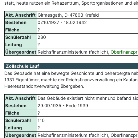
statt, heute nutzen ein Rehazentrum, Sportorganisationen und ei
Akt. Anschrift
Girmesgath, D-47803 Krefeld
Bestehen
07.10.1937 - 18.02.1942
Fläche
?
Schülerzahl
280
Leitung
?
Übergeordnet
Reichsfinanzministerium (fachlich),
Oberfinanzpr
Zollschule Lauf
Das Gebäude hat eine bewegte Geschichte und beherbergte neben d
1931 Eigentümer, machte der Reichsfinanzverwaltung ein Kaufan
Heeresstandortverwaltung übergeben.
Akt. Anschrift
Das Gebäude existiert nicht mehr und befand sic
Bestehen
29.09.1935 - Ende 1939
Fläche
?
Schülerzahl
110
Leitung
?
Übergeordnet
Reichsfinanzministerium (fachlich), Oberfinanzp