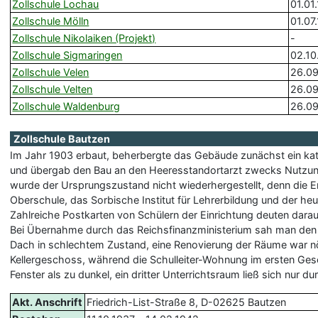
Zollschule Lochau
01.01
Zollschule Mölln
01.07
Zollschule Nikolaiken (Projekt)
-
Zollschule Sigmaringen
02.10
Zollschule Velen
26.09
Zollschule Velten
26.09
Zollschule Waldenburg
26.09
Zollschule Bautzen
Im Jahr 1903 erbaut, beherbergte das Gebäude zunächst ein kat
und übergab den Bau an den Heeresstandortarzt zwecks Nutzun
wurde der Ursprungszustand nicht wiederhergestellt, denn die Er
Oberschule, das Sorbische Institut für Lehrerbildung und der h
Zahlreiche Postkarten von Schülern der Einrichtung deuten dar
Bei Übernahme durch das Reichsfinanzministerium sah man den Zu
Dach in schlechtem Zustand, eine Renovierung der Räume war n
Kellergeschoss, während die Schulleiter-Wohnung im ersten Ge
Fenster als zu dunkel, ein dritter Unterrichtsraum ließ sich nur
Akt. Anschrift
Friedrich-List-Straße 8, D-02625 Bautzen