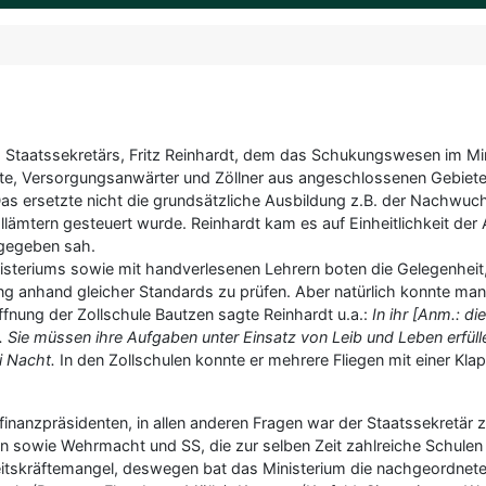
es Staatssekretärs, Fritz Reinhardt, dem das Schukungswesen im Mi
fte, Versorgungsanwärter und Zöllner aus angeschlossenen Gebiete
 ersetzte nicht die grundsätzliche Ausbildung z.B. der Nachwuchsk
lämtern gesteuert wurde. Reinhardt kam es auf Einheitlichkeit der
 gegeben sah.
nisteriums sowie mit handverlesenen Lehrern boten die Gelegenheit,
ng anhand gleicher Standards zu prüfen. Aber natürlich konnte man 
öffnung der Zollschule Bautzen sagte Reinhardt u.a.:
In ihr [Anm.: d
 Sie müssen ihre Aufgaben unter Einsatz von Leib und Leben erfülle
i Nacht.
In den Zollschulen konnte er mehrere Fliegen mit einer Klap
finanzpräsidenten, in allen anderen Fragen war der Staatssekretär
nen sowie Wehrmacht und SS, die zur selben Zeit zahlreiche Schul
itskräftemangel, deswegen bat das Ministerium die nachgeordneten