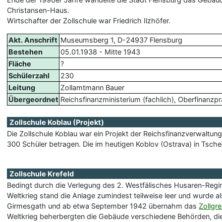
Christansen-Haus.
Wirtschafter der Zollschule war Friedrich Ilzhöfer.
Akt. Anschrift
Museumsberg 1, D-24937 Flensburg
Bestehen
05.01.1938 - Mitte 1943
Fläche
?
Schülerzahl
230
Leitung
Zollamtmann Bauer
Übergeordnet
Reichsfinanzministerium (fachlich), Oberfinanzp
Zollschule Koblau (Projekt)
Die Zollschule Koblau war ein Projekt der Reichsfinanzverwaltun
300 Schüler betragen. Die im heutigen Koblov (Ostrava) in Tsch
Zollschule Krefeld
Bedingt durch die Verlegung des 2. Westfälisches Husaren-Regi
Weltkrieg stand die Anlage zumindest teilweise leer und wurde 
Girmesgath und ab etwa September 1942 übernahm das
Zollgr
Weltkrieg beherbergten die Gebäude verschiedene Behörden, die 