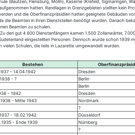
le (Bautzen, Flensburg, Mölln), Kaserne (Krefeld, Sigmaringen, Wa
 aufgenommen hatten. Randlagen in Grenzgebieten stellten kein Pr
 werden und die Oberfinanzpräsidien hatten geeignete Gebäuden v
a die Beamten in ihren Dienststellen benötigt wurden. Danach be
nen Beamten zu schulen.
. Zu den gut 4.600 Dienstanfängern kamen 1.500 Zollanwärter, 7.00
Sudetenland eingestellten Personen. Dennoch wurde schon 1939 m
 vielen Schulen, die teils in Lazarette umgewandelt wurden.
Bestehen
Oberfinanzpräsi
.1937 - 14.04.1942
Dresden
.1938 - ?
Berlin
Berlin
938 - 1942
Dresden
.1938 - Mitte 1943
Nordmark
?
.1937 - 18.02.1942
Düsseldorf
.1935 - Ende 1939
Nürnberg
?