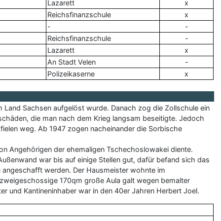
Lazarett
x
Reichsfinanzschule
x
-
-
Reichsfinanzschule
-
Lazarett
x
An Stadt Velen
-
Polizeikaserne
x
m Land Sachsen aufgelöst wurde. Danach zog die Zollschule ein
schäden, die man nach dem Krieg langsam beseitigte. Jedoch
t fielen weg. Ab 1947 zogen nacheinander die Sorbische
 von Angehörigen der ehemaligen Tschechoslowakei diente.
ußenwand war bis auf einige Stellen gut, dafür befand sich das
eu angeschafft werden. Der Hausmeister wohnte im
ie zweigeschossige 170qm große Aula galt wegen bemalter
fter und Kantineninhaber war in den 40er Jahren Herbert Joel.