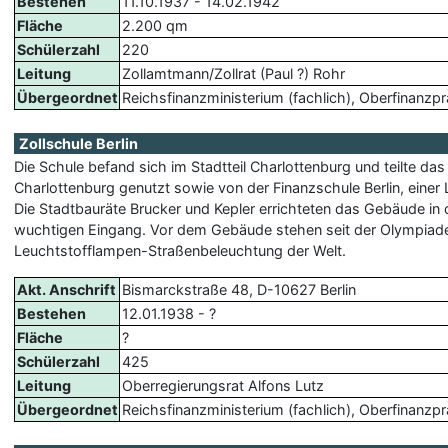
Bestehen
11.10.1937 - 14.02.1942
Fläche
2.200 qm
Schülerzahl
220
Leitung
Zollamtmann/Zollrat (Paul ?) Rohr
Übergeordnet
Reichsfinanzministerium (fachlich), Oberfinanzp
Zollschule Berlin
Die Schule befand sich im Stadtteil Charlottenburg und teilte
Charlottenburg genutzt sowie von der Finanzschule Berlin, einer
Die Stadtbauräte Brucker und Kepler errichteten das Gebäude i
wuchtigen Eingang. Vor dem Gebäude stehen seit der Olympiade
Leuchtstofflampen-Straßenbeleuchtung der Welt.
Akt. Anschrift
Bismarckstraße 48, D-10627 Berlin
Bestehen
12.01.1938 - ?
Fläche
?
Schülerzahl
425
Leitung
Oberregierungsrat Alfons Lutz
Übergeordnet
Reichsfinanzministerium (fachlich), Oberfinanzprä