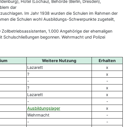
ldenburg), Hotel (Lochau), Behörde (Berlin, Dresden),
oblem dar
orzuschlagen. Im Jahr 1938 wurden die Schulen im Rahmen der
kamen die Schulen wohl Ausbildungs-Schwerpunkte zugeteilt,
0 Zollbetriebsassistenten, 1.000 Angehörige der ehemaligen
it Schulschließungen begonnen. Wehrmacht und Polizei
dium
Weitere Nutzung
Erhalten
Lazarett
x
?
x
-
-
?
x
Lazarett
x
-
-
Ausbildungslager
x
Wehrmacht
-
-
-