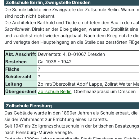
Zollschule Berlin, Zweigstelle Dresden
Die Schule bildete eine Zweigstelle der Zollschule Berlin. Warum
sind noch nicht bekannt.
Die Architekten Barthold und Tiede errichteten den Bau in den 
Sachlichkeit
. Direkt an der Elbe gelegen, waren zur Stabilität e
und zunächst nicht wieder aufgebaut. Nach dem Krieg nutzte di
und verlegte den Haupteingang an die Stelle des zerstörten Flüge
Akt. Anschrift
Devrientstr. 4, D-01067 Dresden
Bestehen
Ca. 1938 - 1942
Fläche
?
Schülerzahl
?
Leitung
Zollrat/Oberzollrat Adolf Lappe, Zollrat Walter M
Übergeordnet
Zollschule Berlin
, Oberfinanzpräsidium Dresden
Zollschule Flensburg
Das Gebäude wurde in den 1890er Jahren als Schule erbaut, die 
sie der Wehrmacht zur Errichtung eines Lazaretts.
Seit 1947 als Zollgrenzschutzschule in der britischen Besatzung
nach Flensburg-Mürwik verlegte.
Ende der 1990er Jahre wandelte die Stadt Flensburg das Geb