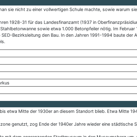
 man sie nicht zu einer vollwertigen Schule machte, sowie warum sie 
Jahren 1928-31 für das Landesfinanzamt (1937 in Oberfinanzpräsid
ine Stahlbetonwanne sowie etwa 1.000 Betonpfeiler nötig. Im Februa
e SED-Bezirksleitung den Bau. In den Jahren 1991-1994 baute der
ls.
arkus
bis etwa Mitte der 1930er an diesem Standort blieb. Etwa Mitte 1
szone genutzt, zog Ende der 1940er Jahre wieder eine städtische S
äude mit dem angrenzenden Stadtmuseum in den Museumsberg um, 