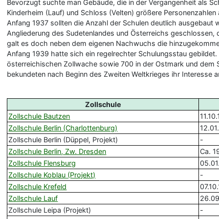
Bevorzugt suchte man Gebäude, die in der Vergangenheit als Schu
Kinderheim (Lauf) und Schloss (Velten) größere Personenzahlen
Anfang 1937 sollten die Anzahl der Schulen deutlich ausgebaut
Angliederung des Sudetenlandes und Österreichs geschlossen, d
galt es doch neben dem eigenen Nachwuchs die hinzugekomme
Anfang 1939 hatte sich ein regelrechter Schulungsstau gebildet
österreichischen Zollwache sowie 700 in der Ostmark und dem 
bekundeten nach Beginn des Zweiten Weltkrieges ihr Interesse an
Zollschule
Zollschule Bautzen
11.10
Zollschule Berlin (Charlottenburg)
12.01
Zollschule Berlin (Düppel, Projekt)
-
Zollschule Berlin, Zw. Dresden
Ca. 1
Zollschule Flensburg
05.01
Zollschule Koblau (Projekt)
-
Zollschule Krefeld
07.10
Zollschule Lauf
26.09
Zollschule Leipa (Projekt)
-