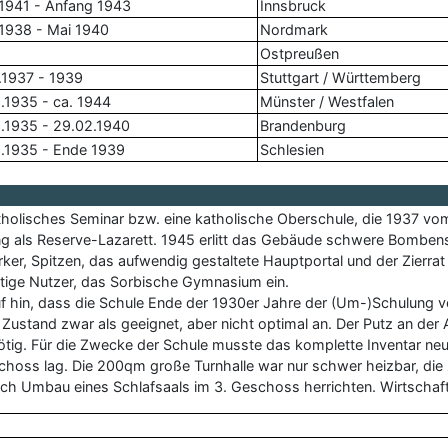
.1941 - Anfang 1943
Innsbruck
.1938 - Mai 1940
Nordmark
Ostpreußen
.1937 - 1939
Stuttgart / Württemberg
.1935 - ca. 1944
Münster / Westfalen
.1935 - 29.02.1940
Brandenburg
.1935 - Ende 1939
Schlesien
holisches Seminar bzw. eine katholische Oberschule, die 1937 vo
g als Reserve-Lazarett. 1945 erlitt das Gebäude schwere Bomben
ker, Spitzen, das aufwendig gestaltete Hauptportal und der Zierra
eutige Nutzer, das Sorbische Gymnasium ein.
auf hin, dass die Schule Ende der 1930er Jahre der (Um-)Schulung
stand zwar als geeignet, aber nicht optimal an. Der Putz an der A
ötig. Für die Zwecke der Schule musste das komplette Inventar n
schoss lag. Die 200qm große Turnhalle war nur schwer heizbar, d
 durch Umbau eines Schlafsaals im 3. Geschoss herrichten. Wirtscha