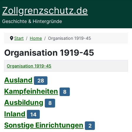
Zollgrenzschutz.de
Geschichte & Hintergründe
Start
Home
Organisation 1919-45
Organisation 1919-45
Titel
Organisation 1919-45
Beiträge
Ausland
28
Kampfeinheiten
8
Ausbildung
8
Inland
14
Sonstige Einrichtungen
2